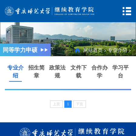
网站首页
学院概况
党建思政
同等学力申硕
网站首页
>
专业介绍
>
招生资讯
学历教育
非学历培训
专业介
招生简
政策法
文件下
合作办
学习平
同等学力申硕
学生工作
考试评卷
绍
章
规
载
学
台
云课堂
上页
1
下页