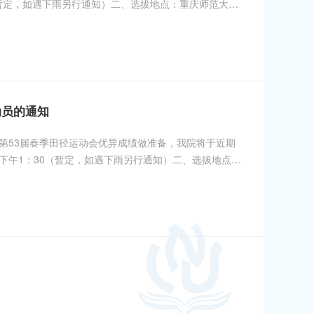
（暂定，如遇下雨另行通知）二、选拔地点：重庆师范大学
动项目，均可报名参加选拔。（3000M、5000M运动
动员的通知
第53届春季田径运动会优异成绩做准备，我院将于近期
）下午1：30（暂定，如遇下雨另行通知）二、选拔地点：
体健康，适合该运动项目，均可报名参加选拔。