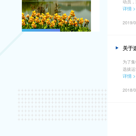
动员，
详情 >
沙坪坝
员将由
2019/0
关于
为了集
选拔运
详情 >
重庆师
（300
2018/0