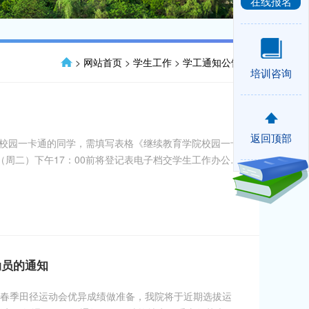
在线报名
>
网站首页
>
学生工作
>
学工通知公告
培训咨询
返回顶部
校园一卡通的同学，需填写表格《继续教育学院校园一卡
（周二）下午17：00前将登记表电子档交学生工作办公室
中办理只针对第一次办理新卡的同学，如遗失补办由学生
动员的通知
届春季田径运动会优异成绩做准备，我院将于近期选拔运