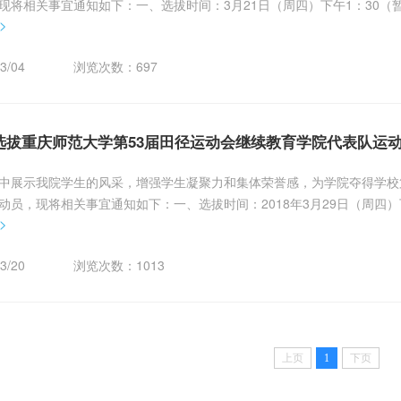
现将相关事宜通知如下：一、选拔时间：3月21日（周四）下午1：30
>
校区足球场三、报名要求：1、凡是我院在籍在册学生，身体健康，适合该运
学院统一组织体检）...
3/04
浏览次数：
697
选拔重庆师范大学第53届田径运动会继续教育学院代表队运
中展示我院学生的风采，增强学生凝聚力和集体荣誉感，为学院夺得学校
动员，现将相关事宜通知如下：一、选拔时间：2018年3月29日（周四
>
范大学沙坪坝校区足球场三、报名要求：1、凡是我院在籍在册学生，身
0M、5000M运动员将由学院统一组...
3/20
浏览次数：
1013
上页
1
下页