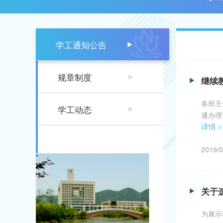
学工通知公告
规章制度
继续
各班主
学工动态
通办理
详情 >
张秋老
本人持
2019/0
关于
为展示