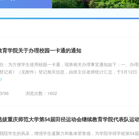
教育学院关于办理校园一卡通的通知
任：为方便学生使用校园一卡通，现将相关办理事宜通知如下：一、办理
登记表》（见附件）登记相关信息，由班主任老师统计汇总，于3月12日
>
师处，办证工本费：10元/人。请按时报送，过期不再办理。二、学院集
身份证到一食堂充值窗...
3/06
浏览次数：
1602
选拔重庆师范大学第54届田径运动会继续教育学院代表队运
我院学生的风采，增强学生凝聚力和集体荣誉感，为学院夺得学校第54