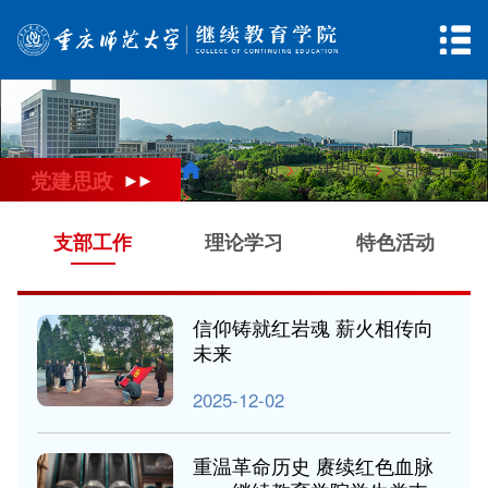
网站首页
学院概况
党建思政
网站首页
>
党建思政
>
支部工作
党建思政
>
招生资讯
学历教育
非学历培训
支部工作
理论学习
特色活动
同等学力申硕
学生工作
考试评卷
云课堂
信仰铸就红岩魂 薪火相传向
未来
2025-12-02
重温革命历史 赓续红色血脉